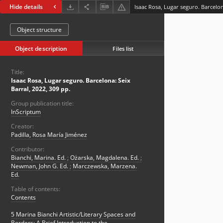
Hide details
Object structure
Object description
Files list
Title:
Isaac Rosa, Lugar seguro. Barcelona: Seix
Barral, 2022, 309 pp.
Group publication title:
InScriptum
Creator:
Padilla, Rosa María Jiménez
Contributor:
Bianchi, Marina. Ed.
;
Ożarska, Magdalena. Ed.
;
Newman, John G. Ed.
;
Marczewska, Marzena.
Ed.
Table of contents:
Contents
5 Marina Bianchi Artistic/Literary Spaces and
Borders: A Brief Introduction to the