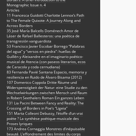
Monographic Issue n. 4
Articles
11 Francesca Guidotti Charlotte Lennox’s Path
to The Female Quixote: A Journey Along and
Across Borders
35 José María Balcells Doménech Amor de
Láser de Rafael Ballesteros: una poética de
transgresión vanguardista
53 Francisco Javier Escobar Borrego “Palabras
del agua” y “versos en piedra”: huellas de
Guillén y Aleixandre en el imaginario poético-
musical de Atencia (con paseos literarios, ecos
de Caracola y coda cernudiana)
83 Fernanda Pavié Santana Espacio, memoria y
resiliencia en Ruido de Álvaro Bisama (2012)
107 Domenico Coppola Dritte Räume und
Widerspenstigkeit der Natur: eine Studie zu den
Wechselwirkungen zwischen Mensch und Raum
in Robert Seethalers Roman Ein ganzes Leben
131 Lia Pacini Between Fancy and Reality: The
Crossing of Borders in Poe’s “Ligeia”
151 Marta Colleoni Debussy, l’étoffe d’un vrai
poète ? La synthèse poétique-musicale des
Proses lyriques
173 Andrea Cornaggia Monstres d’inépuisable
beauté. L’effondrement des limites du corps