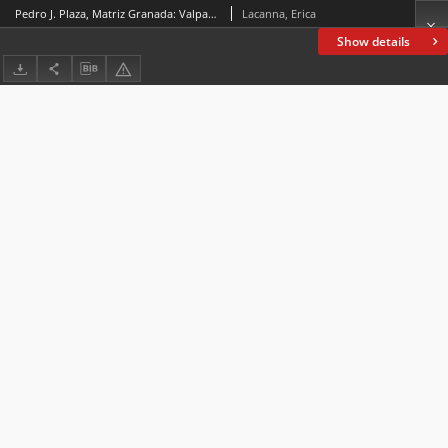
Pedro J. Plaza, Matriz Granada: Valparaíso Ediciones, 2023, 112 pp.
Lacanna, Erica
Show details