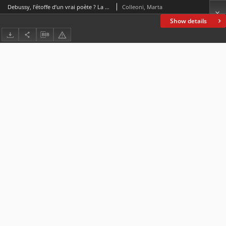
Debussy, l’étoffe d’un vrai poète ? La synthèse poétique-musicale des Proses lyriques
Colleoni, Marta
Show details