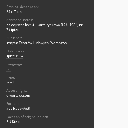
Physical description:
25x17 cm
Additional notes:
pojedyncze kartki – karta tytułowa R.26, 1934, nr
7 (lipiec)
Publisher:
Instytut Teatrów Ludowych, Warszawa
Date issued:
lipiec 1934
Language:
pol
Type:
tekst
Access rights:
otwarty dostęp
Format:
application/pdf
Location of original object:
BU Kielce