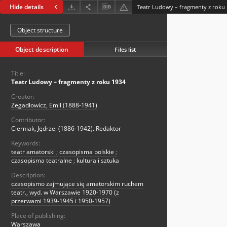
Hide details
Teatr Ludowy – fragmenty z roku
Object structure
Object description
Files list
Title:
Teatr Ludowy – fragmenty z roku 1934
Creator:
Zegadłowicz, Emil (1888-1941)
Contributor:
Cierniak, Jędrzej (1886-1942). Redaktor
Keywords:
teatr amatorski
;
czasopisma polskie
;
czasopisma teatralne
;
kultura i sztuka
Description:
czasopismo zajmujące się amatorskim ruchem
teatr., wyd. w Warszawie 1920-1970 (z
przerwami 1939-1945 i 1950-1957)
Place of publishing:
Warszawa