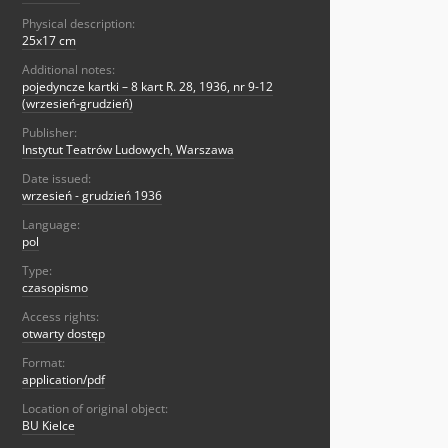
Physical description:
25x17 cm
Additional notes:
pojedyncze kartki – 8 kart R. 28, 1936, nr 9-12
(wrzesień-grudzień)
Publisher:
Instytut Teatrów Ludowych, Warszawa
Date issued:
wrzesień - grudzień 1936
Language:
pol
Type:
czasopismo
Access rights:
otwarty dostęp
Format:
application/pdf
Location of original object:
BU Kielce