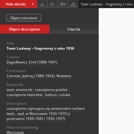
Hide details
Teatr Ludowy – fragmenty z roku
Object structure
Object description
Files list
Title:
Teatr Ludowy – fragmenty z roku 1936
Creator:
Zegadłowicz, Emil (1888-1941)
Contributor:
Cierniak, Jędrzej (1886-1942). Redaktor
Keywords:
teatr amatorski
;
czasopisma polskie
;
czasopisma teatralne
;
kultura i sztuka
Description:
czasopismo zajmujące się amatorskim ruchem
teatr., wyd. w Warszawie 1920-1970 (z
przerwami 1939-1945 i 1950-1957)
Place of publishing:
Warszawa