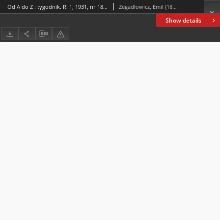
Od A do Z : tygodnik. R. 1, 1931, nr 18 (30 VIII)
Zegadłowicz, Emil (1888-1941)
Show details