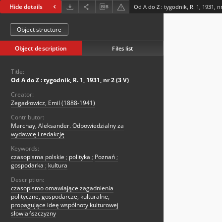
Hide details
Od A do Z : tygodnik, R. 1, 1931, nr
Object structure
Object description
Files list
Title:
Od A do Z : tygodnik, R. 1, 1931, nr 2 (3 V)
Creator:
Zegadłowicz, Emil (1888-1941)
Contributor:
Marchay, Aleksander. Odpowiedzialny za
wydawcę i redakcję
Keywords:
czasopisma polskie
;
polityka
;
Poznań
;
gospodarka
;
kultura
Description:
czasopismo omawiające zagadnienia
polityczne, gospodarcze, kulturalne,
propagujące ideę wspólnoty kulturowej
słowiańszczyzny