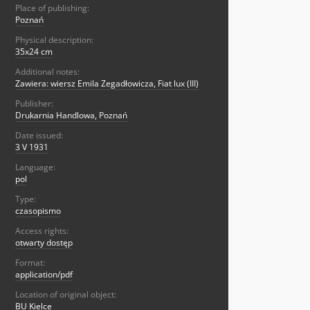
Place of publishing:
Poznań
Physical description:
35x24 cm
Additional notes:
Zawiera: wiersz Emila Zegadłowicza, Fiat lux (III)
Publisher:
Drukarnia Handlowa, Poznań
Date issued:
3 V 1931
Language:
pol
Type:
czasopismo
Access rights:
otwarty dostęp
Format:
application/pdf
Location of original object:
BU Kielce