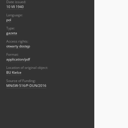
Date issued:
10 VII 1940
Language:
pol
Type:
gazeta
Access rights:
otwarty dostęp
Format:
application/pdf
Location of original object:
BU Kielce
Source of Funding:
MNiSW-516/P-DUN/2016