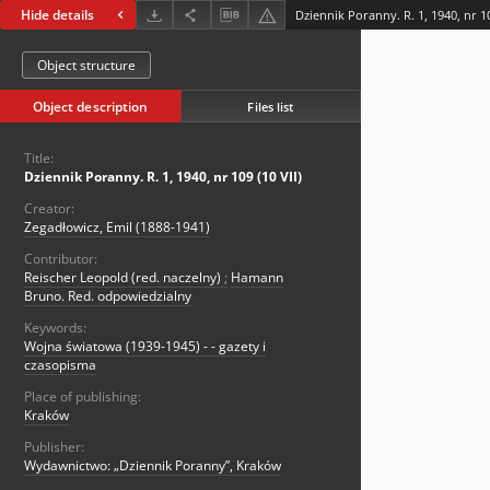
Hide details
Dziennik Poranny. R. 1, 1940, nr 10
Object structure
Object description
Files list
Title:
Dziennik Poranny. R. 1, 1940, nr 109 (10 VII)
Creator:
Zegadłowicz, Emil (1888-1941)
Contributor:
Reischer Leopold (red. naczelny)
;
Hamann
Bruno. Red. odpowiedzialny
Keywords:
Wojna światowa (1939-1945) - - gazety i
czasopisma
Place of publishing:
Kraków
Publisher:
Wydawnictwo: „Dziennik Poranny”, Kraków