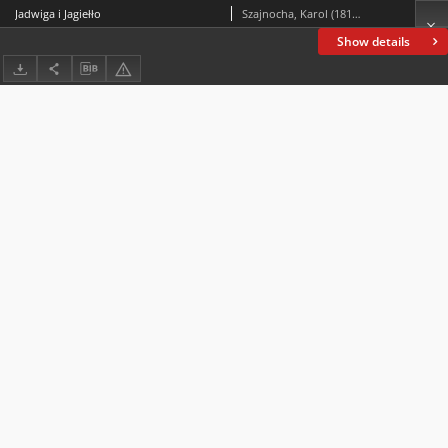
Jadwiga i Jagiełło
Szajnocha, Karol (1818-1868)
Show details