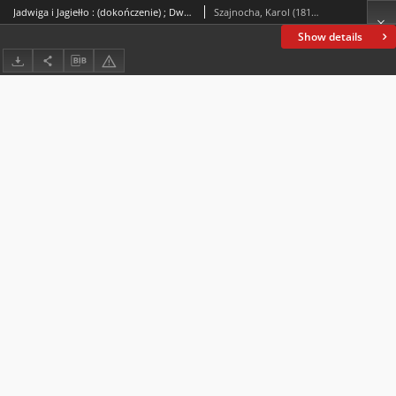
Jadwiga i Jagiełło : (dokończenie) ; Dwa lata dziejów naszych
Szajnocha, Karol (1818-1868)
Show details