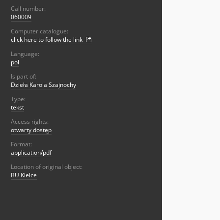
Call number:
060009
Computer catalogue:
click here to follow the link
Language:
pol
Is part of:
Dzieła Karola Szajnochy
Type:
tekst
Access rights:
otwarty dostęp
Format:
application/pdf
Location of original object:
BU Kielce