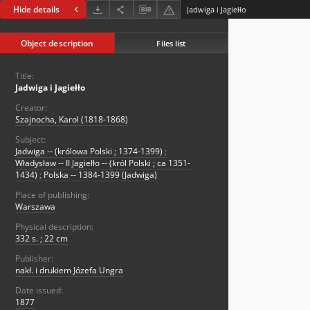
Hide details
Jadwiga i Jagiełło
Object description
Files list
Title:
Jadwiga i Jagiełło
Creator:
Szajnocha, Karol (1818-1868)
Subject:
Jadwiga -- (królowa Polski ; 1374-1399)
;
Władysław -- II Jagiełło -- (król Polski ; ca 1351-
1434)
;
Polska -- 1384-1399 (Jadwiga)
Place of publishing:
Warszawa
Physical description:
332 s. ; 22 cm
Publisher:
nakł. i drukiem Józefa Ungra
Date issued:
1877